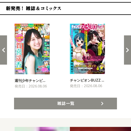
新発売！雑誌&コミックス
チャンピオンBUZZ …
週刊少年チャンピ…
月
発売日：2026.08.06
発売日：2026.08.06
発売
雑誌一覧