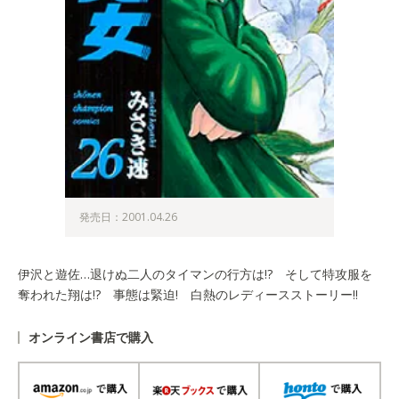
発売日：2001.04.26
伊沢と遊佐…退けぬ二人のタイマンの行方は!? そして特攻服を
奪われた翔は!? 事態は緊迫! 白熱のレディースストーリー!!
オンライン書店で購入