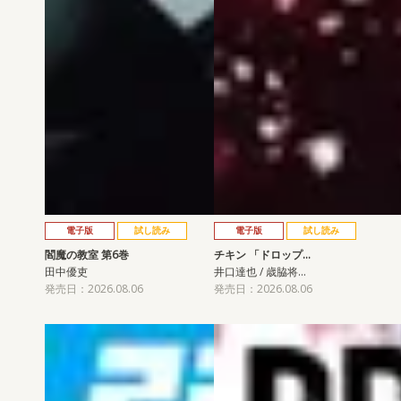
電子版
試し読み
電子版
試し読み
閻魔の教室 第6巻
チキン 「ドロップ…
田中優吏
井口達也 / 歳脇将…
発売日：2026.08.06
発売日：2026.08.06