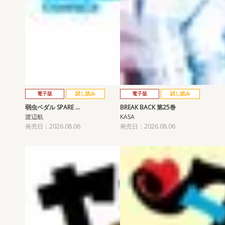
電子版
試し読み
電子版
試し読み
弱虫ペダル SPARE …
BREAK BACK 第25巻
渡辺航
KASA
発売日：2026.08.06
発売日：2026.08.06