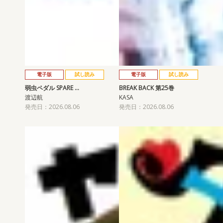
電子版
試し読み
電子版
試し読み
弱虫ペダル SPARE …
BREAK BACK 第25巻
渡辺航
KASA
発売日：2026.08.06
発売日：2026.08.06