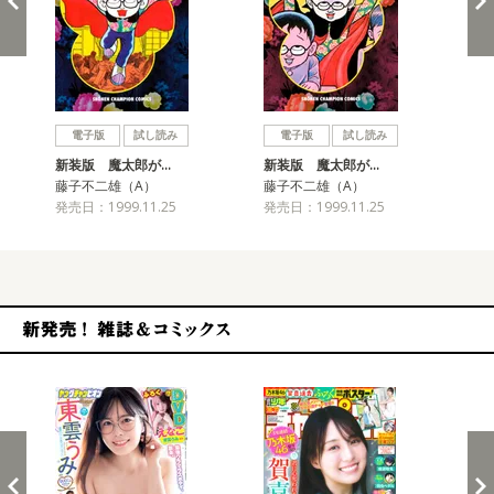
戻る
進む
電子版
試し読み
電子版
試し読み
新装版 魔太郎が…
新装版 魔太郎が…
新
藤子不二雄（A）
藤子不二雄（A）
藤
発売日：1999.11.25
発売日：1999.11.25
発売
新発売！雑誌&コミックス