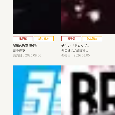
電子版
試し読み
電子版
試し読み
閻魔の教室 第6巻
チキン 「ドロップ…
田中優吏
井口達也 / 歳脇将…
発売日：2026.08.06
発売日：2026.08.06