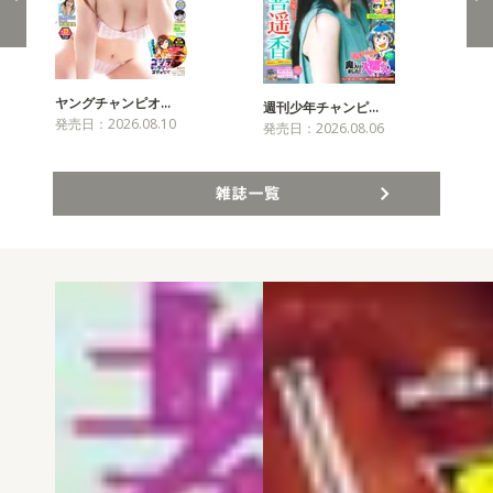
ヤングチャンピオ…
チャ
週刊少年チャンピ…
発売日：2026.08.10
発売
発売日：2026.08.06
雑誌一覧