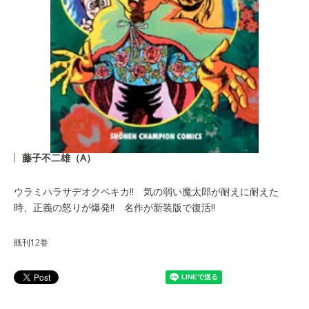
藤子不二雄（A）
ウラミハラサデオクベキカ!! 気の弱い魔太郎が耐えに耐えた
時、正義の怒りが爆発!! 名作が新装版で復活!!
既刊12巻