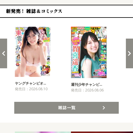
新発売！雑誌&コミックス
ヤングチャンピオ…
チャ
週刊少年チャンピ…
発売日：2026.08.10
発売
発売日：2026.08.06
雑誌一覧