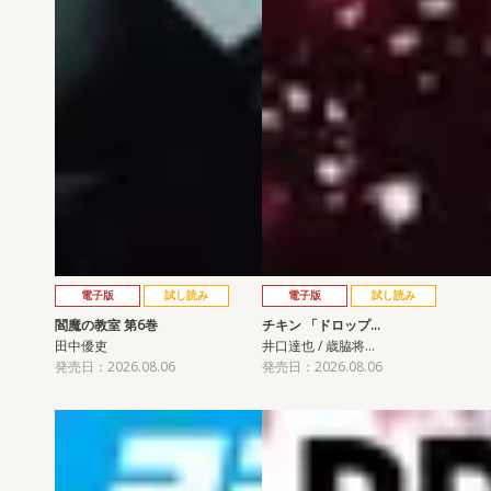
電子版
試し読み
電子版
試し読み
閻魔の教室 第6巻
チキン 「ドロップ…
田中優吏
井口達也 / 歳脇将…
発売日：2026.08.06
発売日：2026.08.06