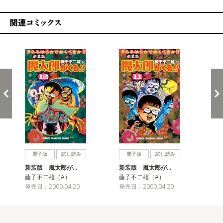
関連コミックス
戻る
進む
電子版
試し読み
電子版
試し読み
新装版 魔太郎が…
新装版 魔太郎が…
新
藤子不二雄（A）
藤子不二雄（A）
藤
発売日：2000.04.20
発売日：2000.04.20
発売