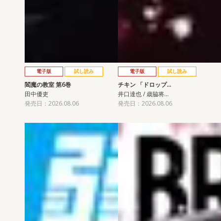
電子版
試し読み
電子版
試し読み
閻魔の教室 第6巻
チキン 「ドロップ…
田中優吏
井口達也 / 歳脇将…
発売日：2026.08.06
発売日：2026.08.06