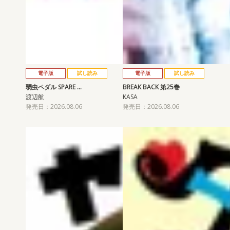
電子版
試し読み
電子版
試し読み
弱虫ペダル SPARE …
BREAK BACK 第25巻
渡辺航
KASA
発売日：2026.08.06
発売日：2026.08.06