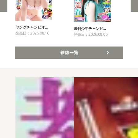
ヤングチャンピオ…
チャ
週刊少年チャンピ…
発売日：2026.08.10
発売
発売日：2026.08.06
雑誌一覧