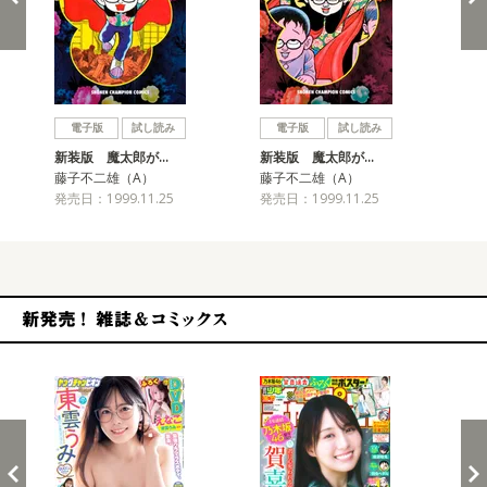
戻る
進む
電子版
試し読み
電子版
試し読み
新装版 魔太郎が…
新装版 魔太郎が…
新
藤子不二雄（A）
藤子不二雄（A）
藤
発売日：1999.11.25
発売日：1999.11.25
発売
新発売！雑誌&コミックス