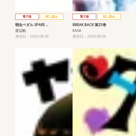
電子版
試し読み
電子版
試し読み
弱虫ペダル SPARE …
BREAK BACK 第25巻
渡辺航
KASA
発売日：2026.08.06
発売日：2026.08.06