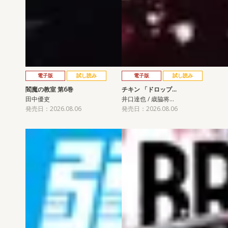
電子版
試し読み
電子版
試し読み
閻魔の教室 第6巻
チキン 「ドロップ…
田中優吏
井口達也 / 歳脇将…
発売日：2026.08.06
発売日：2026.08.06