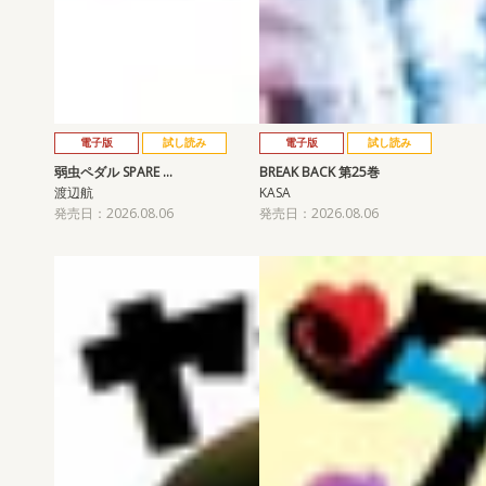
電子版
試し読み
電子版
試し読み
弱虫ペダル SPARE …
BREAK BACK 第25巻
渡辺航
KASA
発売日：2026.08.06
発売日：2026.08.06