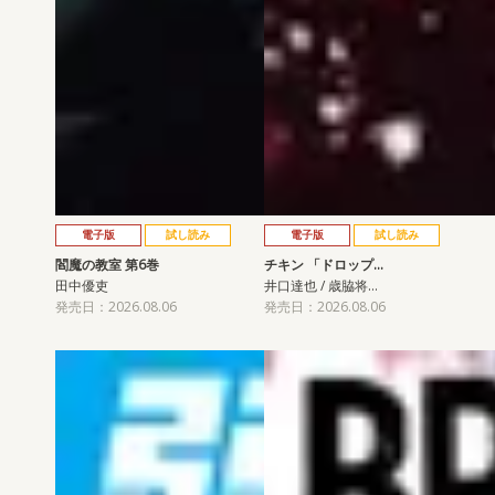
電子版
試し読み
電子版
試し読み
閻魔の教室 第6巻
チキン 「ドロップ…
田中優吏
井口達也 / 歳脇将…
発売日：2026.08.06
発売日：2026.08.06