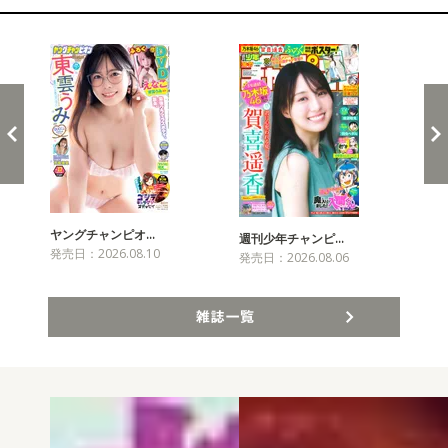
新発売！雑誌&コミックス
ヤングチャンピオ…
チャ
週刊少年チャンピ…
発売日：2026.08.10
発売
発売日：2026.08.06
雑誌一覧