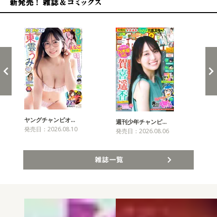
新発売！雑誌&コミックス
ヤングチャンピオ…
チャ
週刊少年チャンピ…
発売日：2026.08.10
発売
発売日：2026.08.06
雑誌一覧