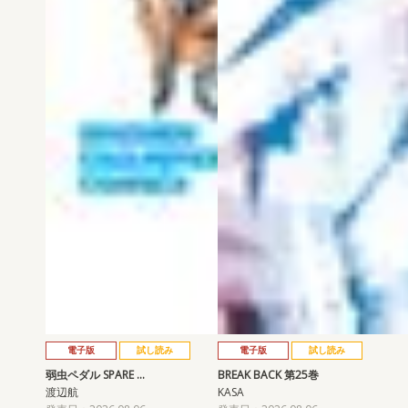
電子版
試し読み
電子版
試し読み
弱虫ペダル SPARE …
BREAK BACK 第25巻
渡辺航
KASA