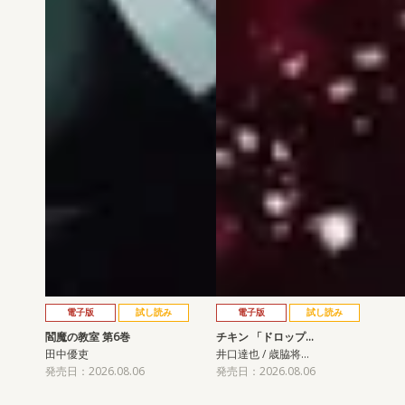
電子版
試し読み
電子版
試し読み
閻魔の教室 第6巻
チキン 「ドロップ…
田中優吏
井口達也 / 歳脇将…
発売日：2026.08.06
発売日：2026.08.06