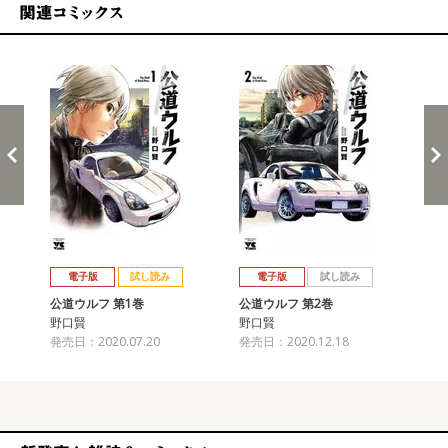
関連コミックス
戻る
進む
電子版
試し読み
電子版
試し読み
公道ウルフ 第1巻
公道ウルフ 第2巻
公
野口賢
野口賢
野
発売日：2020.07.20
発売日：2020.12.18
発売