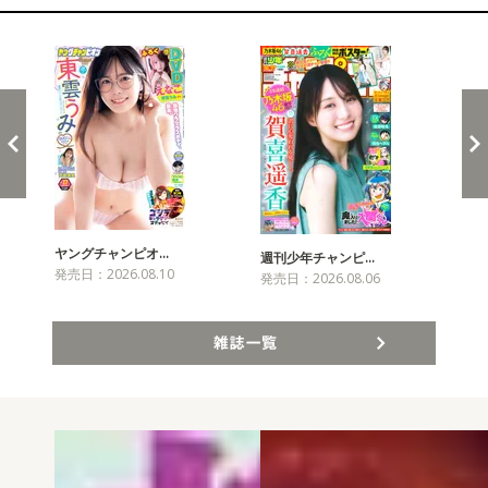
新発売！雑誌&コミックス
ヤングチャンピオ…
チャ
週刊少年チャンピ…
発売日：2026.08.10
発売
発売日：2026.08.06
雑誌一覧