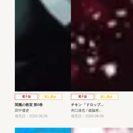
電子版
試し読み
電子版
試し読み
閻魔の教室 第6巻
チキン 「ドロップ…
田中優吏
井口達也 / 歳脇将…
発売日：2026.08.06
発売日：2026.08.06