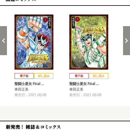
関連コミックス
戻る
進む
電子版
試し読み
電子版
試し読み
聖闘士星矢 Final …
聖闘士星矢 Final …
聖闘
車田正美
車田正美
車
発売日：2021.06.08
発売日：2021.06.08
発売