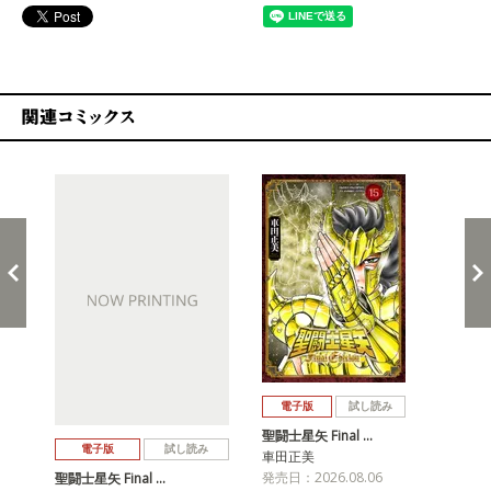
関連コミックス
戻る
進む
電子版
試し読み
聖闘士星矢 Final …
聖闘
電子版
試し読み
車田正美
車
発売日：2026.08.06
発売
聖闘士星矢 Final …