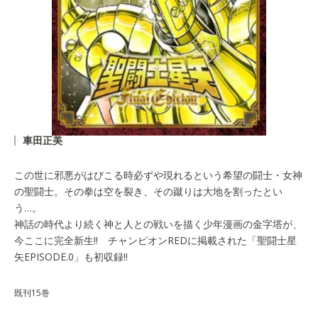
車田正美
この世に邪悪がはびこる時必ずや現れるという希望の闘士・女神
の聖闘士。その拳は空を裂き、その蹴りは大地を割ったとい
う…。
神話の時代より続く神と人との戦いを描く少年漫画の金字塔が、
今ここに完全新生!! チャンピオンREDに掲載された「聖闘士星
矢EPISODE.0」も初収録!!
既刊15巻