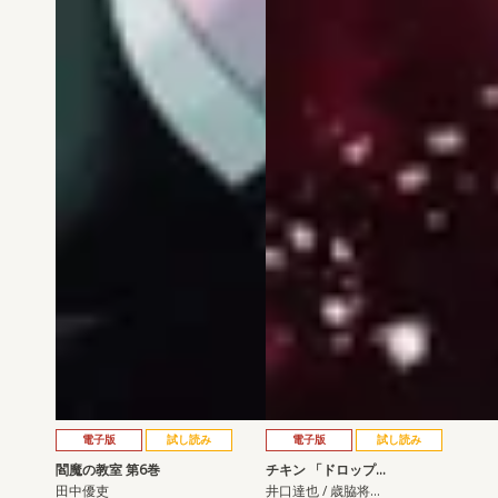
電子版
試し読み
電子版
試し読み
閻魔の教室 第6巻
チキン 「ドロップ…
田中優吏
井口達也 / 歳脇将…