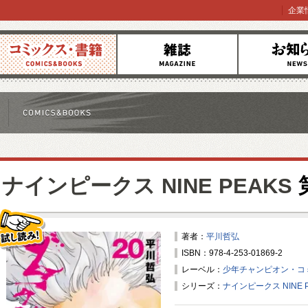
企業
コミックス
雑誌
お知らせ
ナインピークス NINE PEAKS
著者：
平川哲弘
ISBN：978-4-253-01869-2
試し読み！
レーベル：
少年チャンピオン・コ
シリーズ：
ナインピークス NINE P