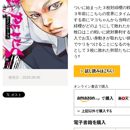
ついに始まった３校対緋櫻の
３年前にこちらの世界にタイ
する前にマコちゃんから当時
緋櫻がどのようにして敗れた
牧口はこの戦いに絶対勝利す
入でお互い身動きが取れない
でケリをつけることになるの
として３校に敗れた幹部たち
う!!
発売日：2026.08.06
試し読み！
オンライン書店で購入
電子書籍で購入