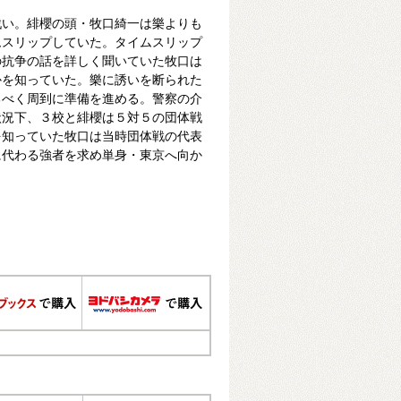
戦い。緋櫻の頭・牧口綺一は樂よりも
ムスリップしていた。タイムスリップ
の抗争の話を詳しく聞いていた牧口は
かを知っていた。樂に誘いを断られた
るべく周到に準備を進める。警察の介
状況下、３校と緋櫻は５対５の団体戦
を知っていた牧口は当時団体戦の代表
に代わる強者を求め単身・東京へ向か