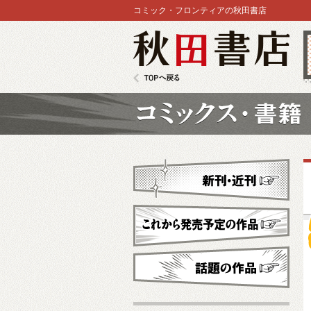
コミック・フロンティアの秋田書店
秋田書店
TOPへ戻る
コミックス
新刊・近刊
これから発売予定
話題の作品