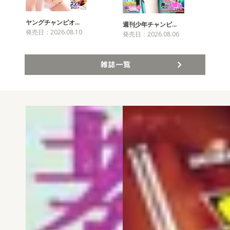
ヤングチャンピオ…
チャ
週刊少年チャンピ…
発売日：2026.08.10
発売
発売日：2026.08.06
雑誌一覧