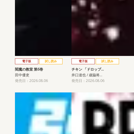
電子版
試し読み
電子版
試し読み
閻魔の教室 第6巻
チキン 「ドロップ…
田中優吏
井口達也 / 歳脇将…
発売日：2026.08.06
発売日：2026.08.06