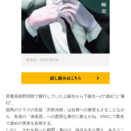
発売日：2026.08.06
試し読みはこちら
冥童高校野球部で横行していた上級生から下級生への“虐め”と“暴
行”。
怨馬のクラスの生徒「沢村光樹」は自身への被害もさることなが
ら、友達の「海老原」への悪質な暴行に耐えかね、SNSにて匿名
で虐めの実体を告発する。
しかし、それを知った顧問・鬼山は、論点をすり替え、あろうこ