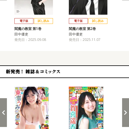
戻る
進む
電子版
試し読み
電子版
試し読み
閻魔の教室 第1巻
閻魔の教室 第2巻
閻
田中優吏
田中優吏
田
発売日：2025.09.08
発売日：2025.11.07
発売
新発売！雑誌&コミックス