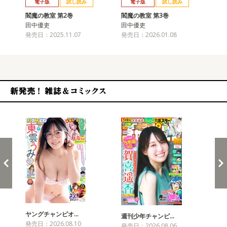
電子版
試し読み
電子版
試し読み
閻魔の教室 第2巻
閻魔の教室 第3巻
閻
田中優吏
田中優吏
田
発売日：2025.11.07
発売日：2026.01.08
発売
新発売！雑誌&コミックス
ヤングチャンピオ…
チャ
週刊少年チャンピ…
発売日：2026.08.10
発売
発売日：2026.08.06