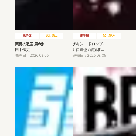
電子版
試し読み
電子版
試し読み
閻魔の教室 第6巻
チキン 「ドロップ…
田中優吏
井口達也 / 歳脇将…
発売日：2026.08.06
発売日：2026.08.06