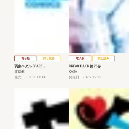
電子版
試し読み
電子版
試し読み
弱虫ペダル SPARE …
BREAK BACK 第25巻
渡辺航
KASA
発売日：2026.08.06
発売日：2026.08.06