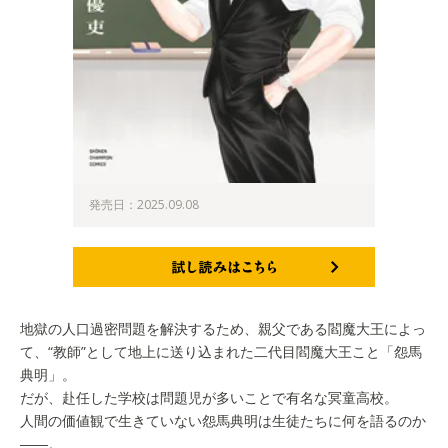
発売日：2025.09.08
試し読みはこちら
地獄の人口過密問題を解決するため、親父である閻魔大王によっ
て、“教師”として地上に送り込まれた二代目閻魔大王こと「怨馬
典明」。
だが、赴任した学校は問題児が多いことで有名な冥童高校。
人間の価値観で生きていない怨馬典明は生徒たちに何を語るのか
――。