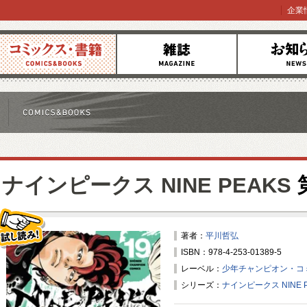
企業
コミックス
雑誌
お知らせ
ナインピークス NINE PEAKS
著者：
平川哲弘
ISBN：978-4-253-01389-5
試し読み！
レーベル：
少年チャンピオン・コ
シリーズ：
ナインピークス NINE P