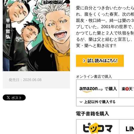
愛に自分とつき合いたかった
れ、腹をくくった春実。次の
親友・牧口綺一。綺一は樂の
プしていた。2001年の世界
かつてした樂と２人で玖嶺を
るが、樂は父と組むと宣言し
実・樂へと動き出す!!
試し読み！
オンライン書店で購入
発売日：2026.06.08
電子書籍で購入