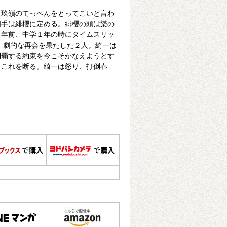
ら玖嶺のてっぺんをとってこいと言わ
相手は緋櫻に定める。緋櫻の頭は樂の
３年前、中学１年の時にタイムスリッ
で、劇的な再会を果たした２人。綺一は
制覇する約束を今こそかなえようとす
、これを断る。綺一は怒り、打倒春