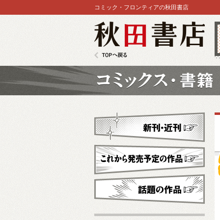
コミック・フロンティアの秋田書店
秋田書店
TOPへ戻る
コミックス
新刊・近刊
これから発売予定
話題の作品