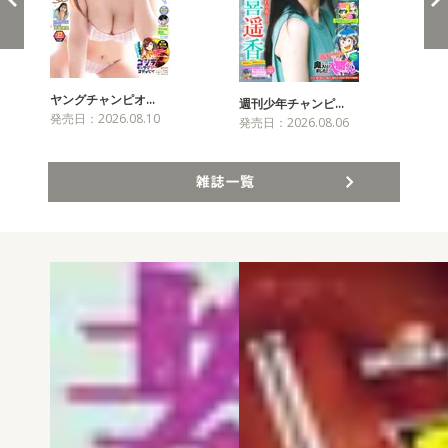
ヤングチャンピオ…
チャ
週刊少年チャンピ…
発売日：2026.08.10
発売
発売日：2026.08.06
雑誌一覧