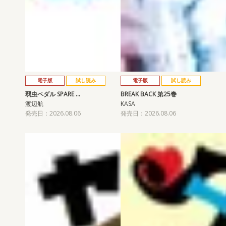
電子版
試し読み
電子版
試し読み
弱虫ペダル SPARE …
BREAK BACK 第25巻
渡辺航
KASA
発売日：2026.08.06
発売日：2026.08.06