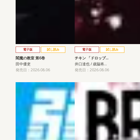
電子版
試し読み
電子版
試し読み
閻魔の教室 第6巻
チキン 「ドロップ…
田中優吏
井口達也 / 歳脇将…
発売日：2026.08.06
発売日：2026.08.06