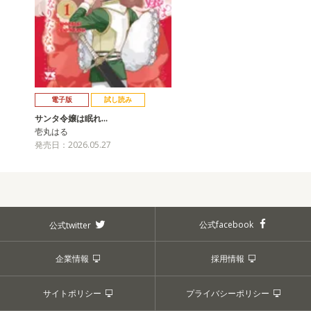
電子版
試し読み
サンタ令嬢は眠れ…
壱丸はる
発売日：2026.05.27
公式facebook
公式twitter
企業情報
採用情報
サイトポリシー
プライバシーポリシー