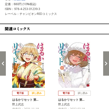
定価：880円 (10%税込)
ISBN：978-4-253-01239-3
レーベル：チャンピオンREDコミックス
関連コミックス
戻る
進む
電子版
試し読み
電子版
試し読み
はるかリセット 第…
はるかリセット 第…
は
野上武志
野上武志
野
発売日：2021.11.18
発売日：2022.02.18
発売