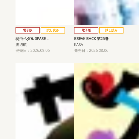
電子版
試し読み
電子版
試し読み
弱虫ペダル SPARE …
BREAK BACK 第25巻
渡辺航
KASA
発売日：2026.08.06
発売日：2026.08.06