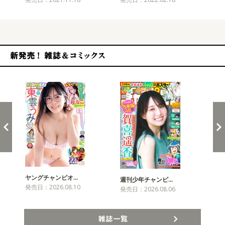
新発売！雑誌&コミックス
ヤングチャンピオ…
チャ
週刊少年チャンピ…
発売日：2026.08.10
発売
発売日：2026.08.06