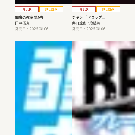
電子版
試し読み
電子版
試し読み
閻魔の教室 第6巻
チキン 「ドロップ…
田中優吏
井口達也 / 歳脇将…
発売日：2026.08.06
発売日：2026.08.06