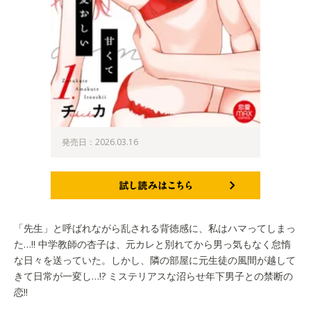
発売日：2026.03.16
試し読みはこちら
「先生」と呼ばれながら乱される背徳感に、私はハマってしまっ
た…!! 中学教師の杏子は、元カレと別れてから男っ気もなく怠惰
な日々を送っていた。しかし、隣の部屋に元生徒の風間が越して
きて日常が一変し…!? ミステリアスな沼らせ年下男子との禁断の
恋!!