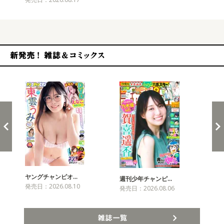
新発売！雑誌&コミックス
ヤングチャンピオ…
チャ
週刊少年チャンピ…
発売日：2026.08.10
発売
発売日：2026.08.06