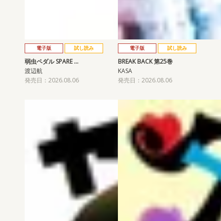
電子版
試し読み
電子版
試し読み
弱虫ペダル SPARE …
BREAK BACK 第25巻
渡辺航
KASA
発売日：2026.08.06
発売日：2026.08.06