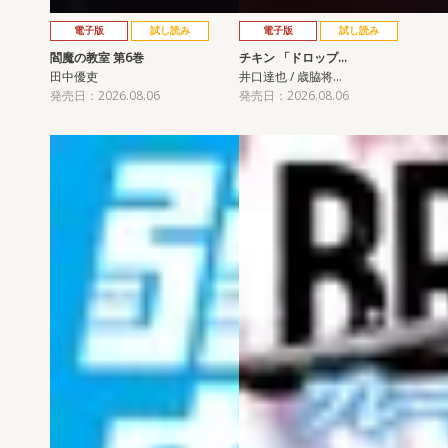
電子版
試し読み
電子版
試し読み
閻魔の教室 第6巻
チキン 「ドロップ…
田中優吏
井口達也 / 歳脇将…
発売日：2026.08.06
発売日：2026.08.06