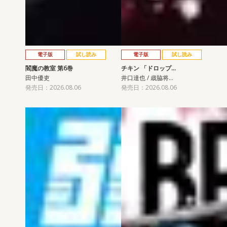
電子版
試し読み
電子版
試し読み
閻魔の教室 第6巻
チキン 「ドロップ…
田中優吏
井口達也 / 歳脇将…
発売日：2026.08.06
発売日：2026.08.06