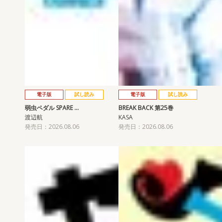
電子版
試し読み
電子版
試し読み
弱虫ペダル SPARE …
BREAK BACK 第25巻
渡辺航
KASA
発売日：2026.08.06
発売日：2026.08.06