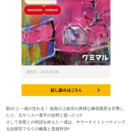
発売日：2026.03.06
試し読みはこちら
新GCと一成が交わる！ 仮面の上政宗の異様な練習風景を目撃し
たり、元サッカー選手の佐野と競ったり!!
そして赤星との特訓を終えた一成は、サマーナイトトーナメンで
元自衛官でＧＣの榛葉と直接対決!!