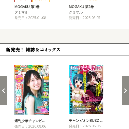
MOGAKU 第1巻
MOGAKU 第2巻
MO
グミマル
グミマル
グ
発売日：2025.01.08
発売日：2025.03.07
発売
新発売！雑誌&コミックス
チャンピオンBUZZ …
週刊少年チャンピ…
月
発売日：2026.08.06
発売日：2026.08.06
発売