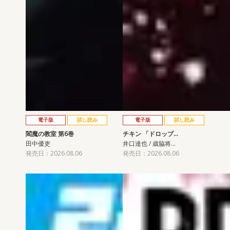
電子版
試し読み
電子版
試し読み
閻魔の教室 第6巻
チキン 「ドロップ…
田中優吏
井口達也 / 歳脇将…
発売日：2026.08.06
発売日：2026.08.06