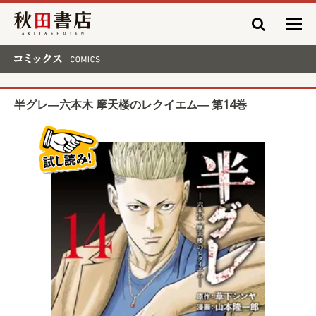
秋田書店
コミックス COMICS
半グレ―六本木 摩天楼のレクイエム― 第14巻