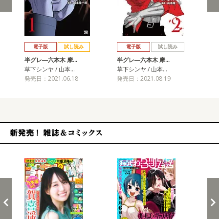
戻る
進む
電子版
試し読み
電子版
試し読み
半グレ―六本木 摩…
半グレ―六本木 摩…
半
草下シンヤ / 山本…
草下シンヤ / 山本…
草下
発売日：2021.06.18
発売日：2021.08.19
発売
新発売！雑誌&コミックス