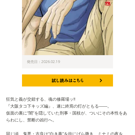
発売日：2026.02.19
試し読みはこちら
狂気と義が交錯する、魂の修羅場ッ!!
『大阪タコ下キッズ編』、遂に終焉の灯がともる――。
仮面の裏に“闇”を隠していた刑事・国枝が、ついにその本性をあ
らわにし、禁断の凶行へ。
同じ頃、鬼悪・吉良は“白き毒”を街にばら撒き、ミナミの夜を、