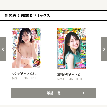
新発売！雑誌&コミックス
ヤングチャンピオ…
チャ
週刊少年チャンピ…
発売日：2026.08.10
発売
発売日：2026.08.06
雑誌一覧