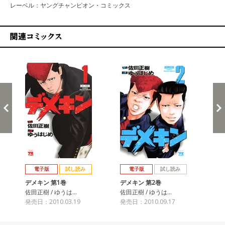
レーベル：ヤングチャンピオン・コミックス
関連コミックス
戻る
進む
電子版
試し読み
電子版
試し読み
デメキン 第1巻
デメキン 第2巻
デ
佐田正樹 / ゆうは…
佐田正樹 / ゆうは…
佐田
発売日：2010.03.19
発売日：2010.09.17
発売