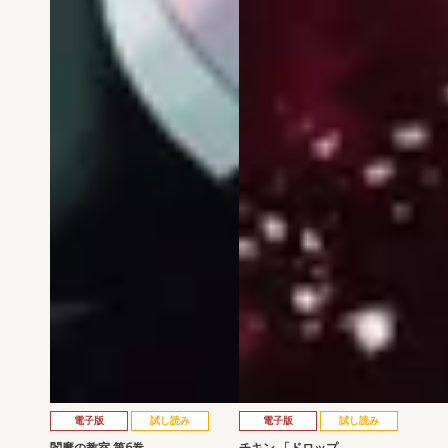
電子版
試し読み
電子版
試し読み
閻魔の教室 第6巻
チキン 「ドロップ…