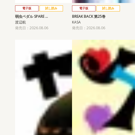
電子版
試し読み
電子版
試し読み
弱虫ペダル SPARE …
BREAK BACK 第25巻
渡辺航
KASA
発売日：2026.08.06
発売日：2026.08.06