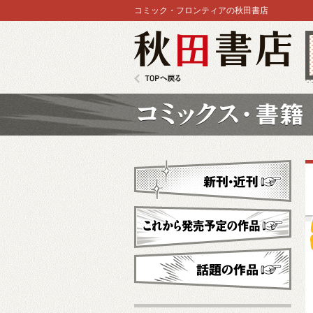
コミック・フロンティアの秋田書店
秋田書店
TOPへ戻る
コミックス
新刊・近刊
これから発売予定
話題の作品