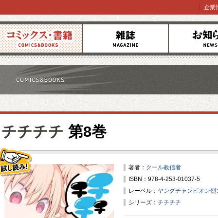
企業
コミックス
雑誌
お知らせ
チチチチ
第8巻
著者：
クール教信者
ISBN：978-4-253-01037-5
試し読み！
レーベル：
ヤングチャンピオン烈
シリーズ：
チチチチ