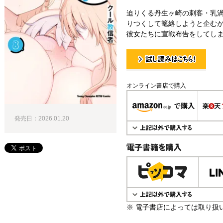
迫りくる丹生ヶ崎の刺客・乳
りつくして篭絡しようと企む
彼女たちに宣戦布告をしてしま
試し読み！
オンライン書店で購入
発売日：2026.01.20
電子書籍で購入
※ 電子書店によっては取り扱