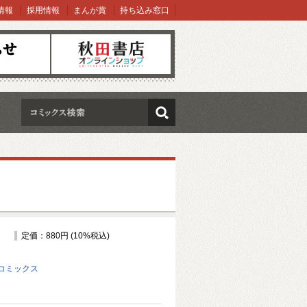
情報
採用情報
まんが賞
持ち込み窓口
オンラインショップ
検索
定価：880円 (10%税込)
コミックス