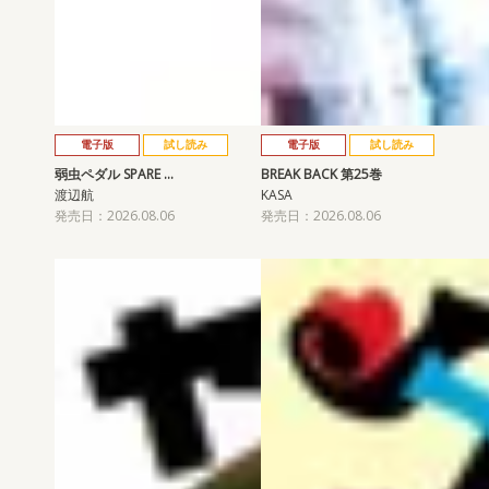
電子版
試し読み
電子版
試し読み
弱虫ペダル SPARE …
BREAK BACK 第25巻
渡辺航
KASA
発売日：2026.08.06
発売日：2026.08.06