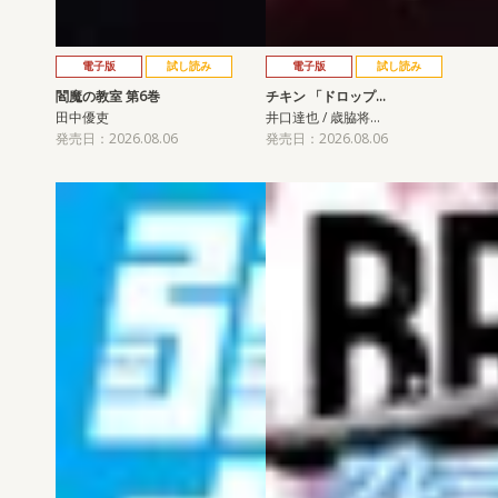
電子版
試し読み
電子版
試し読み
閻魔の教室 第6巻
チキン 「ドロップ…
田中優吏
井口達也 / 歳脇将…
発売日：2026.08.06
発売日：2026.08.06