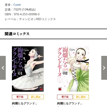
著者：
Cuvie
定価：792円 (10%税込)
ISBN：978-4-253-00998-0
レーベル：チャンピオンREDコミックス
関連コミックス
戻る
進む
電子版
試し読み
電子版
試し読み
絢爛たるグランド…
絢爛たるグランド…
絢