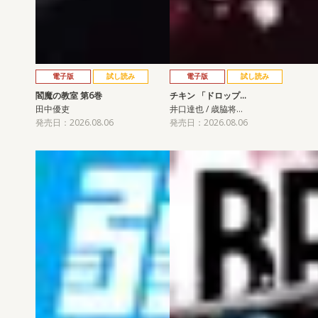
電子版
試し読み
電子版
試し読み
閻魔の教室 第6巻
チキン 「ドロップ…
田中優吏
井口達也 / 歳脇将…
発売日：2026.08.06
発売日：2026.08.06