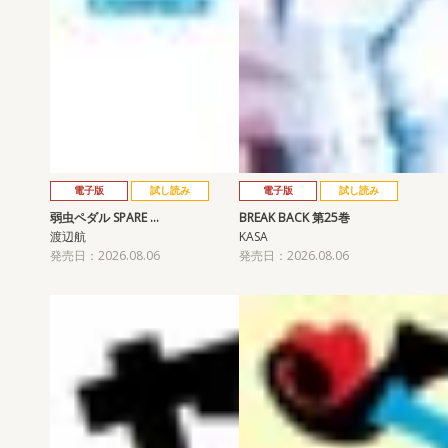
電子版
試し読み
電子版
試し読み
弱虫ペダル SPARE …
BREAK BACK 第25巻
渡辺航
KASA
発売日：2026.08.06
発売日：2026.08.06