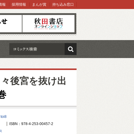
情報
採用情報
まんが賞
持ち込み窓口
オンラインショップ
検索
日々後宮を抜け出
巻
/
toi8
ISBN：978-4-253-00457-2
ス