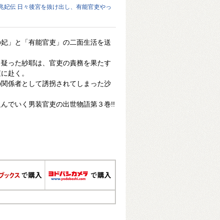
兆妃伝 日々後宮を抜け出し、有能官吏やっ
の妃」と「有能官吏」の二面生活を送
を疑った紗耶は、官吏の責務を果たす
査に赴く。
の関係者として誘拐されてしまった沙
んでいく男装官吏の出世物語第３巻!!