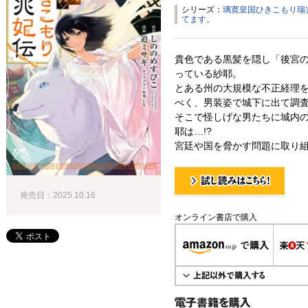
シリーズ：
璃寛皇国ひきこもり瑞
てます。
貴色である黒髪を隠し「後宮
っている紗耶。
とある州の大規模な不正経理
べく、男装姿で城下に出て調
そこで怪しげな男たちに城内
耶は…!?
宮廷や国を脅かす問題に取り組
発売日：2025.10.16
試し読み！
オンライン書店で購入