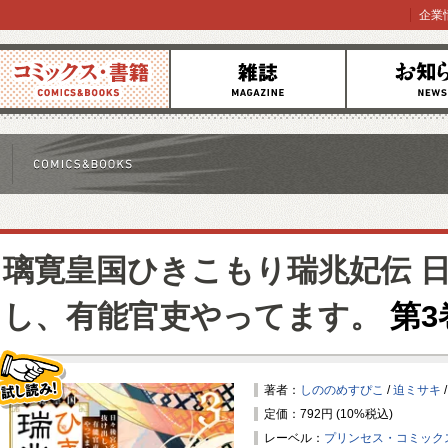
企業
コミックス
雑誌
お知らせ
璃寛皇国ひきこもり瑞兆妃伝 
し、有能官吏やってます。
第3
著者：
しののめすぴこ
/
迫ミサキ
定価：792円 (10%税込)
試し読み！
レーベル：
プリンセス・コミック