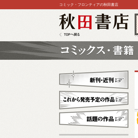
コミック・フロンティアの秋田書店
秋田書店
TOPへ戻る
コミックス
新刊・近刊
これから発売予定
話題の作品