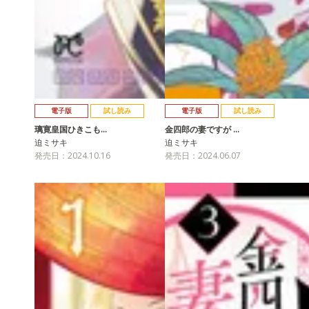
電子版
試し読み
電子版
試し読み
璃寛皇国ひきこも…
金四郎の妻ですが …
迫ミサキ
迫ミサキ
発売日：2024.10.16
発売日：2024.06.07