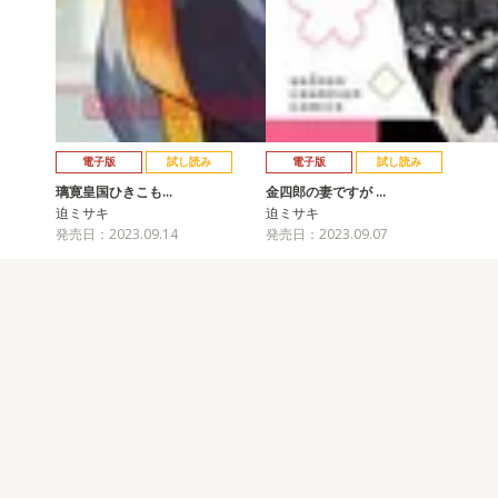
電子版
試し読み
電子版
試し読み
璃寛皇国ひきこも…
金四郎の妻ですが …
迫ミサキ
迫ミサキ
発売日：2023.09.14
発売日：2023.09.07