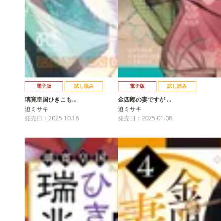
電子版
試し読み
電子版
試し読み
璃寛皇国ひきこも…
金四郎の妻ですが …
迫ミサキ
迫ミサキ
発売日：2025.10.16
発売日：2025.01.08