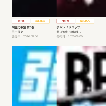
電子版
試し読み
電子版
試し読み
閻魔の教室 第6巻
チキン 「ドロップ…
田中優吏
井口達也 / 歳脇将…
発売日：2026.08.06
発売日：2026.08.06