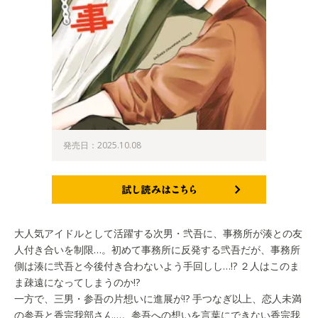
発売日：2025.10.08
試し読みはこちら
大人気アイドルとして活躍する次男・弐吾に、事務所が湊との友
人付き合いを制限…。初めて事務所に反発する弐吾だが、事務所
側は湊に弐吾と今後付き合わないよう手回しし…!? ２人はこのま
ま疎遠になってしまうのか!?
一方で、三男・参吾の片想いに進展が!? 手つなぎ以上、恋人未満
の参吾と香宗我部さん…。参吾への想いを言葉にできない香宗我