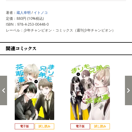
著者：
蔵人幸明
/
イトノコ
定価：880円 (10%税込)
ISBN：978-4-253-00448-0
レーベル：少年チャンピオン・コミックス（週刊少年チャンピオン）
関連コミックス
戻る
進む
電子版
試し読み
電子版
試し読み