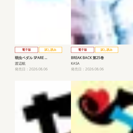
電子版
試し読み
電子版
試し読み
弱虫ペダル SPARE …
BREAK BACK 第25巻
渡辺航
KASA
発売日：2026.08.06
発売日：2026.08.06