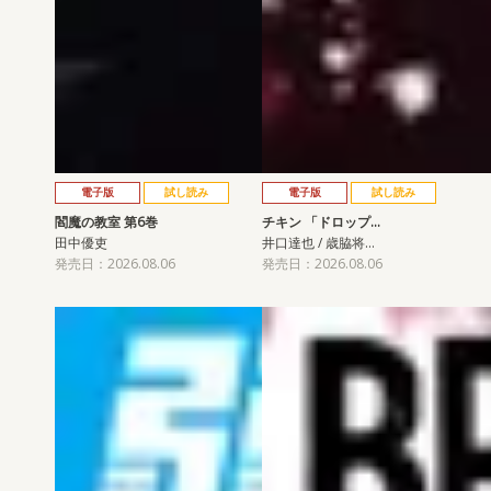
電子版
試し読み
電子版
試し読み
閻魔の教室 第6巻
チキン 「ドロップ…
田中優吏
井口達也 / 歳脇将…
発売日：2026.08.06
発売日：2026.08.06