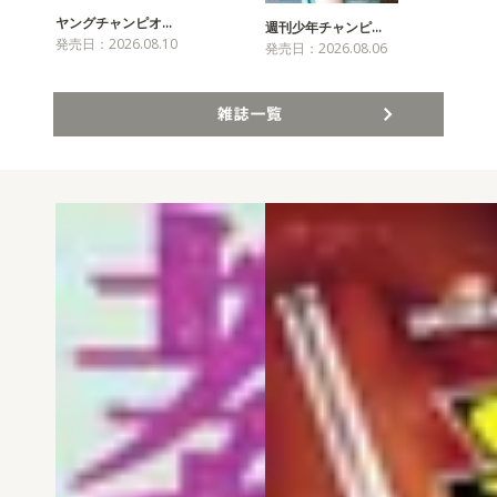
ヤングチャンピオ…
チャ
週刊少年チャンピ…
発売日：2026.08.10
発売
発売日：2026.08.06
雑誌一覧