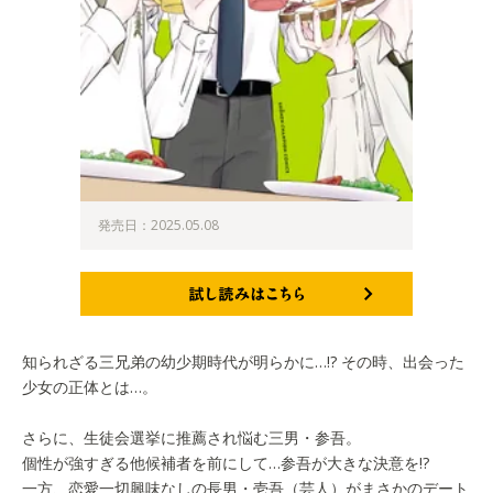
発売日：2025.05.08
試し読みはこちら
知られざる三兄弟の幼少期時代が明らかに…!? その時、出会った
少女の正体とは…。
さらに、生徒会選挙に推薦され悩む三男・参吾。
個性が強すぎる他候補者を前にして…参吾が大きな決意を!?
一方、恋愛一切興味なしの長男・壱吾（芸人）がまさかのデート