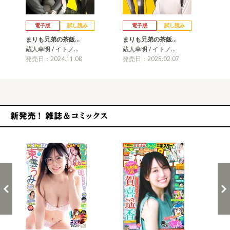
戻る
進む
電子版
試し読み
電子版
試し読み
まりも兄弟の茶飯…
まりも兄弟の茶飯…
ま
蔵人幸明 / イトノ…
蔵人幸明 / イトノ…
蔵人
発売日：2024.11.08
発売日：2025.02.07
発売
新発売！雑誌&コミックス