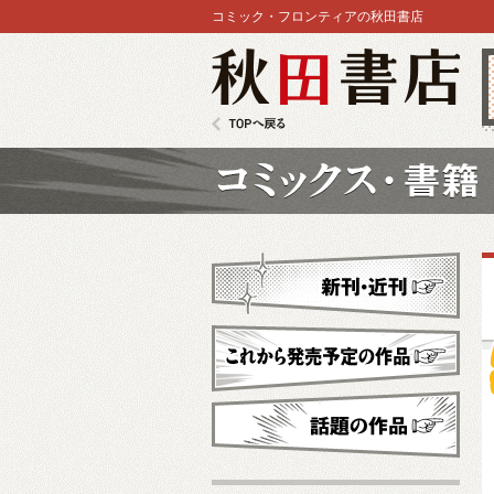
コミック・フロンティアの秋田書店
秋田書店
TOPへ戻る
コミックス
新刊・近刊
これから発売予定
話題の作品