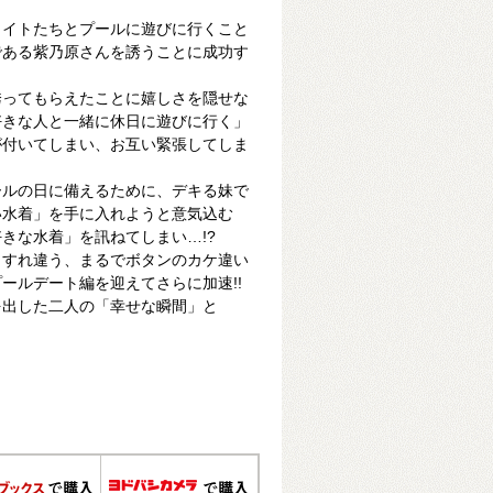
メイトたちとプールに遊びに行くこと
である紫乃原さんを誘うことに成功す
誘ってもらえたことに嬉しさを隠せな
好きな人と一緒に休日に遊びに行く」
が付いてしまい、お互い緊張してしま
ールの日に備えるために、デキる妹で
い水着」を手に入れようと意気込む
きな水着」を訊ねてしまい…!?
りすれ違う、まるでボタンのカケ違い
ールデート編を迎えてさらに加速!!
を出した二人の「幸せな瞬間」と