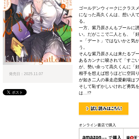
ゴールデンウィークにクラス
になった高久くんは、想い人
る。
一方、紫乃原さんもプールに
い。だがここで二人とも、「
＝「デート」ではないかと気
う。
そんな紫乃原さんは来たるプ
あるカンナに唆されて「すご
が、勢い余って高久くんに「好
相手を想えば想うほどに空回
発売日：2025.11.07
が如き二人の暴走恋愛劇場はプ
そして恥ずかしいけれど勇気
は…!?
試し読み！
オンライン書店で購入