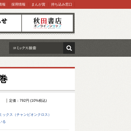
情報
採用情報
まんが賞
持ち込み窓口
オンラインショップ
検索
巻
定価：792円 (10%税込)
ミックス（チャンピオンクロス）
いる