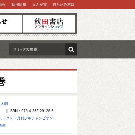
情報
採用情報
まんが賞
持ち込み窓口
オンラインショップ
検索
巻
真太朗
ISBN：978-4-253-29128-6
ミックス（月刊少年チャンピオン）
先生