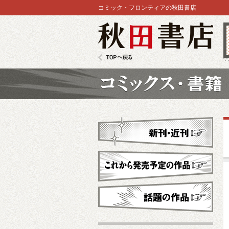
コミック・フロンティアの秋田書店
秋田書店
TOPへ戻る
コミックス
新刊・近刊
これから発売予定
話題の作品