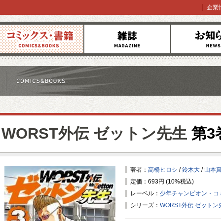
企業
コミックス
雑誌
お知らせ
WORST外伝 ゼットン先生
第3
著者：
高橋ヒロシ
/
鈴木大
/
山本
定価：693円 (10%税込)
レーベル：
少年チャンピオン・コ
シリーズ：
WORST外伝 ゼットン