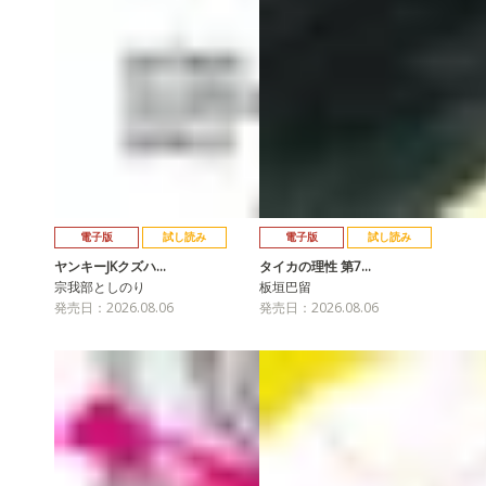
電子版
試し読み
電子版
試し読み
ヤンキーJKクズハ…
タイカの理性 第7…
宗我部としのり
板垣巴留
発売日：2026.08.06
発売日：2026.08.06