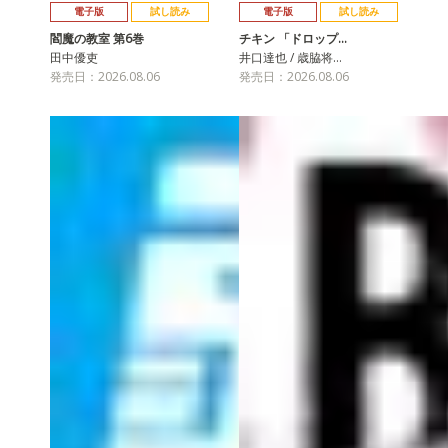
電子版
試し読み
電子版
試し読み
閻魔の教室 第6巻
チキン 「ドロップ…
田中優吏
井口達也 / 歳脇将…
発売日：2026.08.06
発売日：2026.08.06