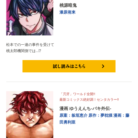
桃源暗鬼
漆原侑来
松本での一連の事件を受けて
桃太郎機関側では…⁉
試し読みはこちら
「刃牙」ワールド全開‼
最新コミックス絶好調！センタカラー‼
漫画 ゆうえんち-バキ外伝-
原案：板垣恵介
原作：夢枕獏
漫画：藤
田勇利亜