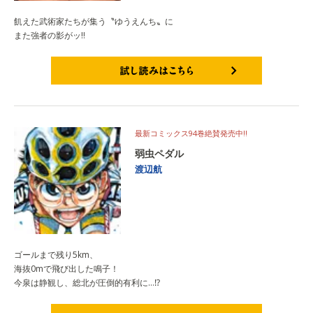
飢えた武術家たちが集う〝ゆうえんち〟に
また強者の影がッ‼
試し読みはこちら
最新コミックス94巻絶賛発売中‼
弱虫ペダル
渡辺航
ゴールまで残り5km、
海抜0mで飛び出した鳴子！
今泉は静観し、総北が圧倒的有利に…⁉