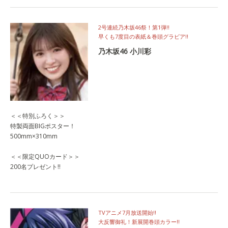
2号連続乃木坂46祭！第1弾!!
早くも7度目の表紙＆巻頭グラビア‼
乃木坂46 小川彩
＜＜特別ふろく＞＞
特製両面BIGポスター！
500mm×310mm
＜＜限定QUOカード＞＞
200名プレゼント!!
TVアニメ7月放送開始‼
大反響御礼！新展開巻頭カラー‼