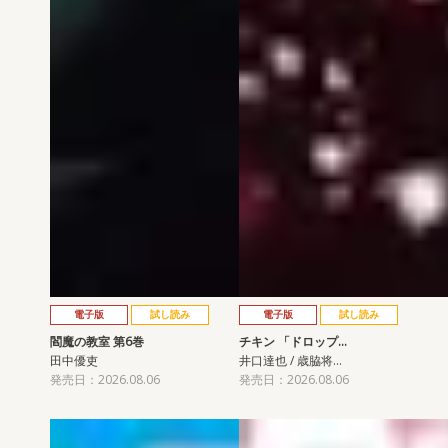
電子版
試し読み
電子版
試し読み
閻魔の教室 第6巻
チキン 「ドロップ…
田中優吏
井口達也 / 歳脇将…
発売日：2026.08.06
発売日：2026.08.06