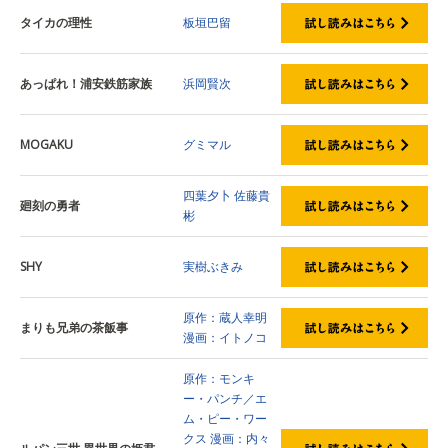
タイカの理性
板垣巴留
あっぱれ！浦安鉄筋家族
浜岡賢次
MOGAKU
グミマル
四葉夕卜
佐藤貴
廻刻の勇者
彬
SHY
実樹ぶきみ
原作：蔵人幸明
まりも兄弟の茶飯事
漫画：イトノコ
原作：モンキ
ー・パンチ／エ
ム・ピー・ワー
クス
漫画：内々