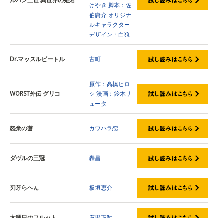
ルパン三世 異世界の姫君
けやき
脚本：佐
伯庸介
オリジナ
ルキャラクター
デザイン：白狼
Dr.マッスルビートル
古町
原作：髙橋ヒロ
WORST外伝 グリコ
シ
漫画：鈴木リ
ュータ
怒業の蒼
カワハラ恋
ダヴルの王冠
轟昌
刃牙らへん
板垣恵介
木曜日のフルット
石黒正数