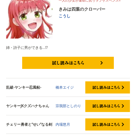
一人の少女が運命に抗うラブサスペンス!!
きみは四葉のクローバー
こうし
姉・詩子に男ができる…⁉
試し読みはこちら
乱破-ヤンキー忍風帖-
橋本エイジ
ヤンキーJKクズハナちゃん
宗我部としのり
チェリー勇者と“せい”なる剣
内場悠月