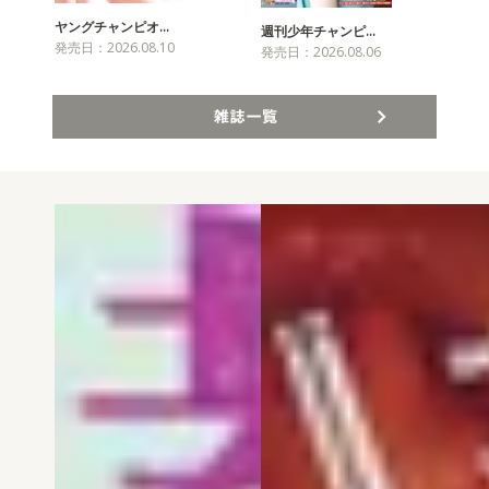
ヤングチャンピオ…
チャ
週刊少年チャンピ…
発売日：2026.08.10
発売
発売日：2026.08.06
雑誌一覧