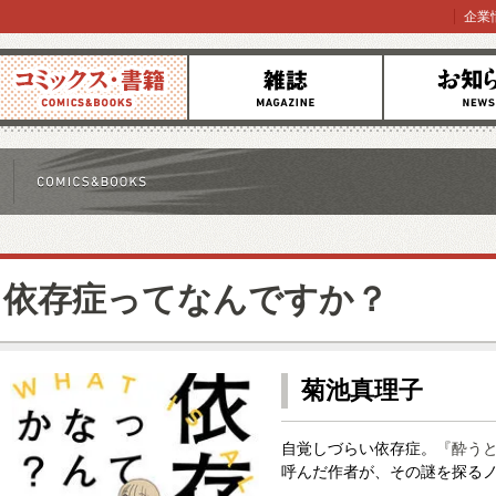
企業
コミックス
雑誌
お知らせ
依存症ってなんですか？
菊池真理子
自覚しづらい依存症。
『酔う
呼んだ作者が、その謎を探るノ