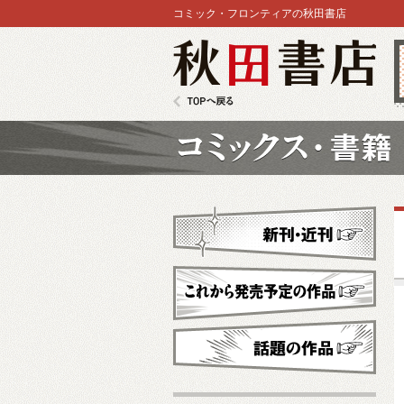
コミック・フロンティアの秋田書店
秋田書店
TOPへ戻る
コミックス
新刊・近刊
これから発売予定
話題の作品