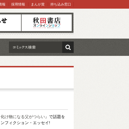
情報
採用情報
まんが賞
持ち込み窓口
オンラインショップ
検索
と化け物になる父がつらい』
で話題を
ンフィクション・エッセイ!