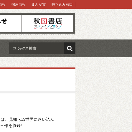
情報
採用情報
まんが賞
持ち込み窓口
オンラインショップ
検索
カは、見知らぬ世界に迷い込ん
三作を収録!