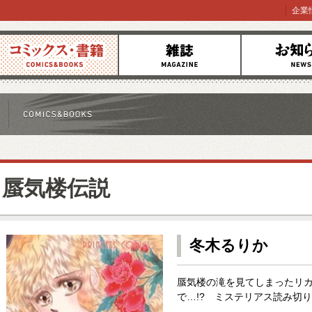
企業
コミックス
雑誌
お知らせ
蜃気楼伝説
冬木るりか
蜃気楼の滝を見てしまったリ
で…!? ミステリアス読み切り