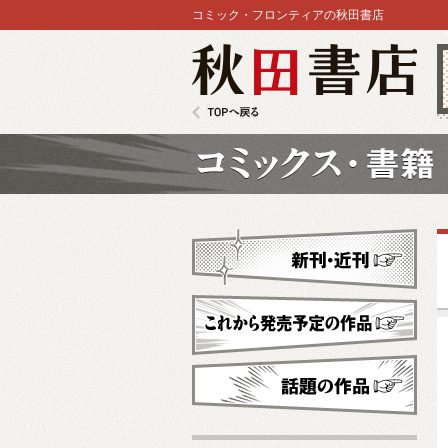
コミック・フロンティアの秋田書店
秋田書店
TOPへ戻る
コミックス
新刊・近刊
これから発売予定
話題の作品