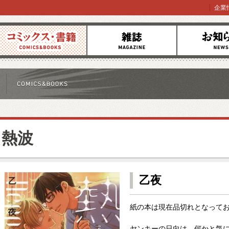
企業
コミックス
雑誌
お知らせ
熱波
乙夜
紙の本は現在品切れとなって
ヤンキーの日向は、何かと気