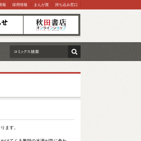
情報
採用情報
まんが賞
持ち込み窓口
オンラインショップ
検索
おります。
にかけてくる教師の水瀬が気に食わ