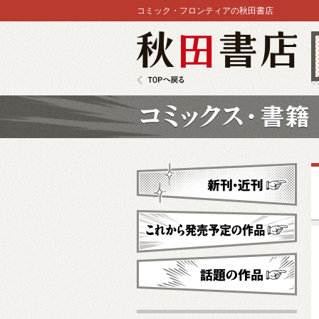
コミック・フロンティアの秋田書店
秋田書店
TOPへ戻る
コミックス
新刊・近刊
これから発売予定
話題の作品