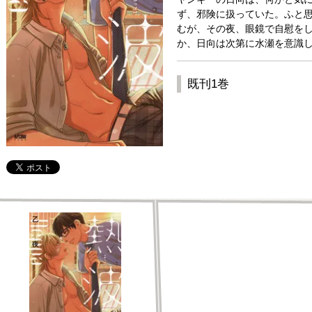
ず、邪険に扱っていた。ふと
むが、その夜、眼鏡で自慰を
か、日向は次第に水瀬を意識し
既刊1巻