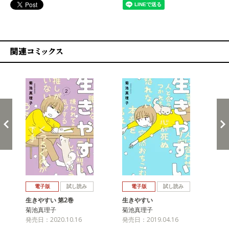
関連コミックス
戻る
進む
電子版
試し読み
電子版
試し読み
生きやすい 第2巻
生きやすい
菊池真理子
菊池真理子
発売日：2020.10.16
発売日：2019.04.16