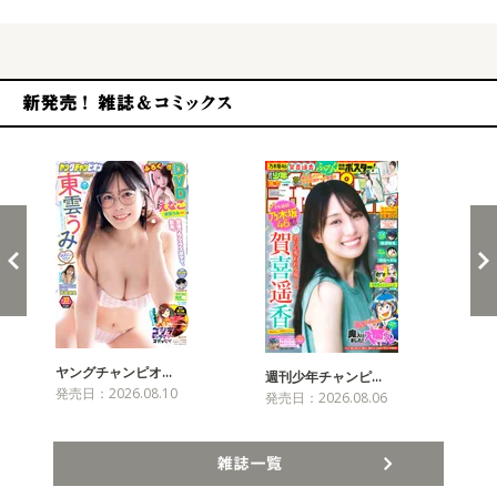
新発売！雑誌&コミックス
ヤングチャンピオ…
チャ
週刊少年チャンピ…
発売日：2026.08.10
発売
発売日：2026.08.06
雑誌一覧