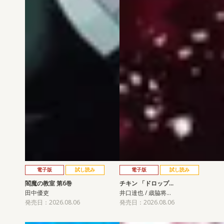
電子版
試し読み
電子版
試し読み
閻魔の教室 第6巻
チキン 「ドロップ…
田中優吏
井口達也 / 歳脇将…
発売日：2026.08.06
発売日：2026.08.06