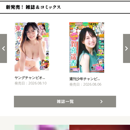
新発売！雑誌&コミックス
ヤングチャンピオ…
チャ
週刊少年チャンピ…
発売日：2026.08.10
発売
発売日：2026.08.06
雑誌一覧