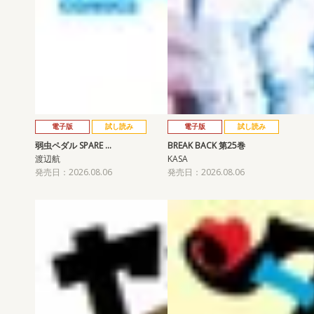
電子版
試し読み
電子版
試し読み
弱虫ペダル SPARE …
BREAK BACK 第25巻
渡辺航
KASA
発売日：2026.08.06
発売日：2026.08.06