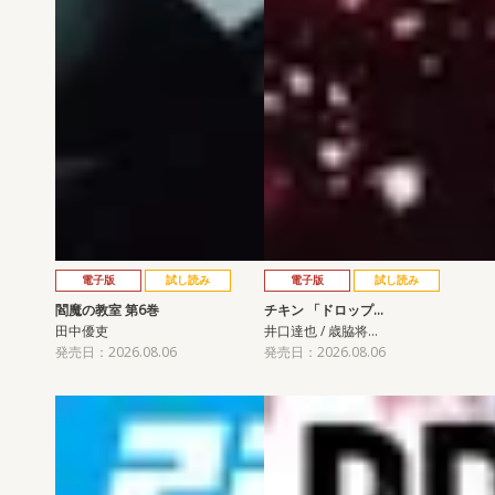
電子版
試し読み
電子版
試し読み
閻魔の教室 第6巻
チキン 「ドロップ…
田中優吏
井口達也 / 歳脇将…
発売日：2026.08.06
発売日：2026.08.06