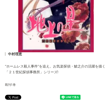
中村理恵
“ホームレス殺人事件”を追え。お気楽探偵・鯱之介の活躍を描く
「２１世紀探偵事務所」シリーズ!
既刊1巻