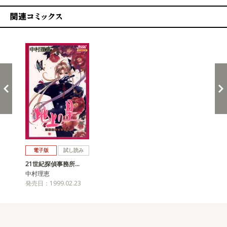
関連コミックス
戻る
進む
電子版
試し読み
21世紀探偵事務所…
中村理恵
発売日：1999.02.23