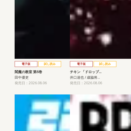
電子版
試し読み
電子版
試し読み
閻魔の教室 第6巻
チキン 「ドロップ…
田中優吏
井口達也 / 歳脇将…
発売日：2026.08.06
発売日：2026.08.06