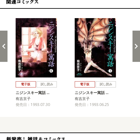
関連コミックス
戻る
進む
電子版
試し読み
電子版
試し読み
ニジンスキー寓話 …
ニジンスキー寓話 …
ニ
有吉京子
有吉京子
有
発売日：1993.07.30
発売日：1993.06.25
発売