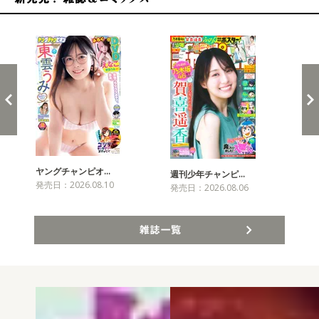
新発売！雑誌&コミックス
ヤングチャンピオ…
チャ
週刊少年チャンピ…
発売日：2026.08.10
発売
発売日：2026.08.06
雑誌一覧