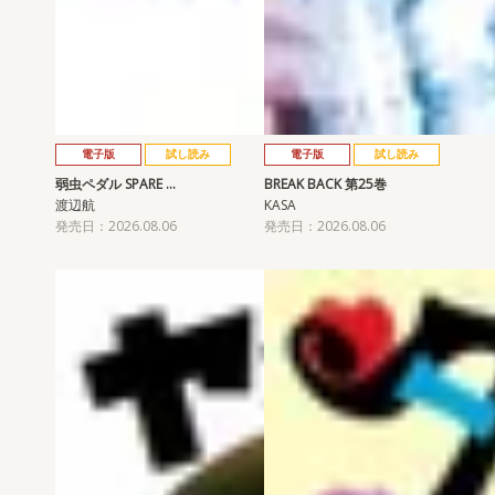
電子版
試し読み
電子版
試し読み
弱虫ペダル SPARE …
BREAK BACK 第25巻
渡辺航
KASA
発売日：2026.08.06
発売日：2026.08.06