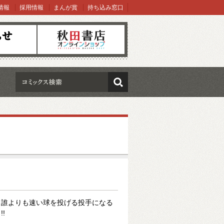
情報
採用情報
まんが賞
持ち込み窓口
オンラインショップ
検索
、誰よりも速い球を投げる投手になる
!