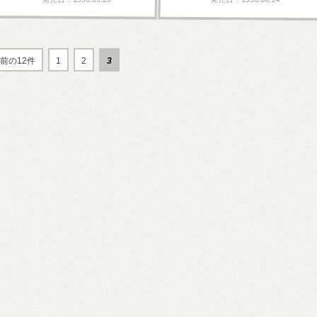
前の12件
1
2
3