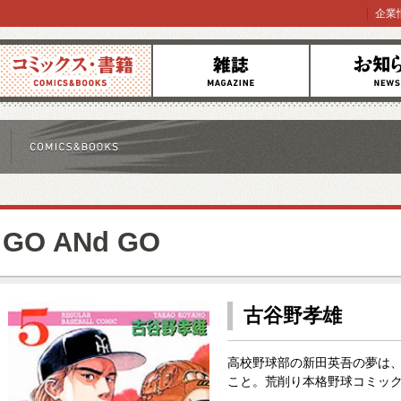
企業
コミックス
雑誌
お知らせ
GO ANd GO
古谷野孝雄
高校野球部の新田英吾の夢は
こと。荒削り本格野球コミック!