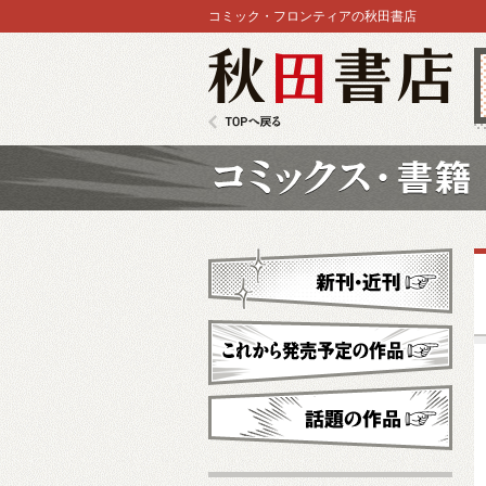
コミック・フロンティアの秋田書店
秋田書店
TOPへ戻る
コミックス
新刊・近刊
これから発売予定
話題の作品