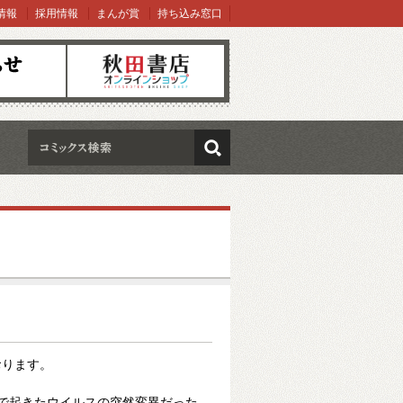
情報
採用情報
まんが賞
持ち込み窓口
オンラインショップ
検索
おります。
で起きたウイルスの突然変異だった。