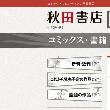
コミック・フロンティアの秋田書店
秋田書店
TOPへ戻る
コミックス
新刊・近刊
これから発売予定
話題の作品