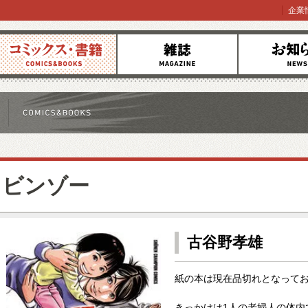
企業
コミックス
雑誌
お知らせ
ビンゾー
古谷野孝雄
紙の本は現在品切れとなって
きっかけは1人の老婦人の体内