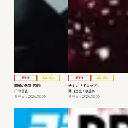
電子版
試し読み
電子版
試し読み
閻魔の教室 第6巻
チキン 「ドロップ…
田中優吏
井口達也 / 歳脇将…
発売日：2026.08.06
発売日：2026.08.06