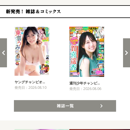
新発売！雑誌&コミックス
ヤングチャンピオ…
チャ
週刊少年チャンピ…
発売日：2026.08.10
発売
発売日：2026.08.06
雑誌一覧