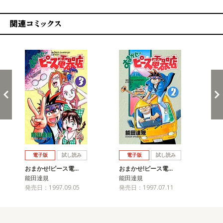
関連コミックス
戻る
進む
電子版
試し読み
電子版
試し読み
おまかせ!ピース電…
おまかせ!ピース電…
お
能田達規
能田達規
能
発売日：1997.09.05
発売日：1997.07.11
発売