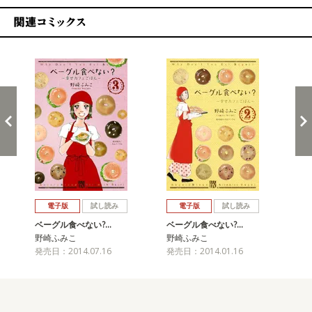
関連コミックス
戻る
進む
電子版
試し読み
電子版
試し読み
ベーグル食べない?…
ベーグル食べない?…
ベ
野崎ふみこ
野崎ふみこ
野
発売日：2014.07.16
発売日：2014.01.16
発売