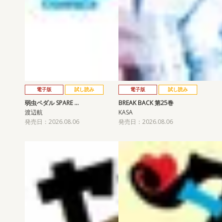
電子版
試し読み
電子版
試し読み
弱虫ペダル SPARE …
BREAK BACK 第25巻
渡辺航
KASA
発売日：2026.08.06
発売日：2026.08.06