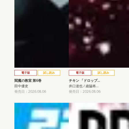
電子版
試し読み
電子版
試し読み
閻魔の教室 第6巻
チキン 「ドロップ…
田中優吏
井口達也 / 歳脇将…
発売日：2026.08.06
発売日：2026.08.06