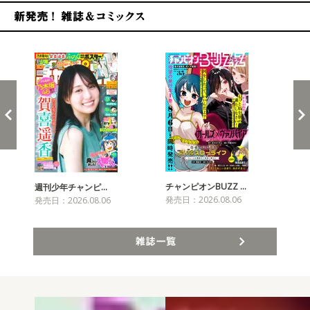
新発売！雑誌&コミックス
チャンピオンBUZZ …
週刊少年チャンピ…
月
発売日：2026.08.06
発売日：2026.08.06
発売
雑誌一覧