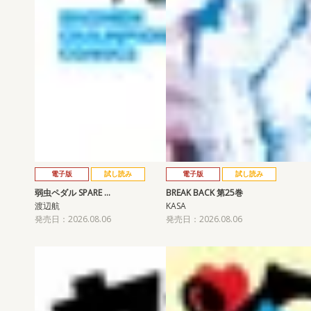
電子版
試し読み
電子版
試し読み
弱虫ペダル SPARE …
BREAK BACK 第25巻
渡辺航
KASA
発売日：2026.08.06
発売日：2026.08.06