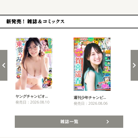
新発売！雑誌&コミックス
ヤングチャンピオ…
チャ
週刊少年チャンピ…
発売日：2026.08.10
発売
発売日：2026.08.06
雑誌一覧