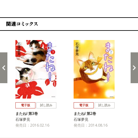
関連コミックス
戻る
進む
電子版
試し読み
電子版
試し読み
またね! 第3巻
またね! 第2巻
また
石塚夢見
石塚夢見
石
発売日：2016.02.16
発売日：2014.08.16
発売