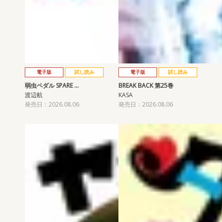
電子版
試し読み
電子版
試し読み
弱虫ペダル SPARE …
BREAK BACK 第25巻
渡辺航
KASA
発売日：2026.08.06
発売日：2026.08.06