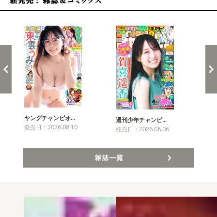
新発売！雑誌&コミックス
ヤングチャンピオ…
チャ
週刊少年チャンピ…
発売日：2026.08.10
発売
発売日：2026.08.06
雑誌一覧