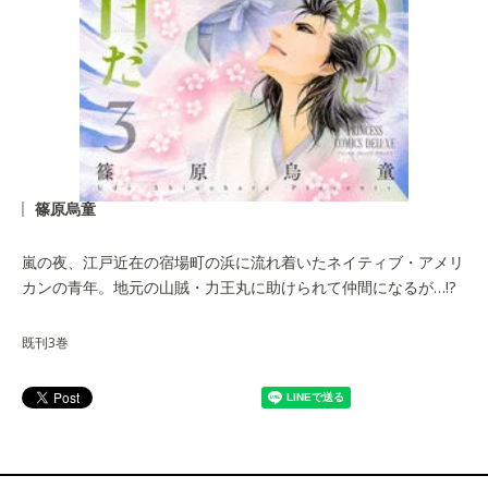
篠原烏童
嵐の夜、江戸近在の宿場町の浜に流れ着いたネイティブ・アメリ
カンの青年。地元の山賊・力王丸に助けられて仲間になるが…!?
既刊3巻