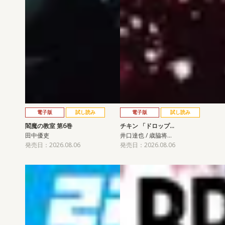
電子版
試し読み
電子版
試し読み
閻魔の教室 第6巻
チキン 「ドロップ…
田中優吏
井口達也 / 歳脇将…
発売日：2026.08.06
発売日：2026.08.06