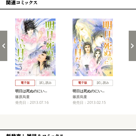
関連コミックス
戻る
進む
電子版
試し読み
電子版
試し読み
明日は死ぬのにい…
明日は死ぬのにい…
明
篠原烏童
篠原烏童
篠
発売日：2013.07.16
発売日：2013.02.15
発売