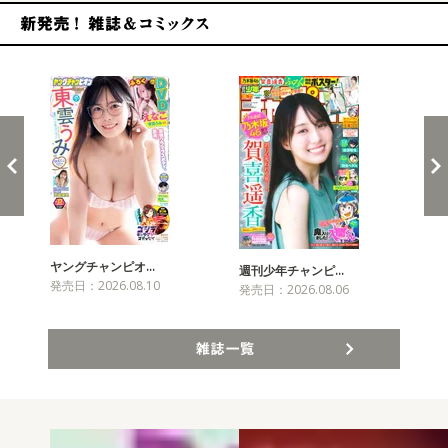
新発売！雑誌&コミックス
ヤングチャンピオ…
チャ
週刊少年チャンピ…
発売日：2026.08.10
発売
発売日：2026.08.06
雑誌一覧