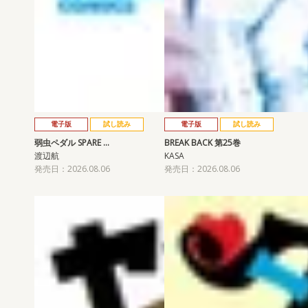
電子版
試し読み
電子版
試し読み
弱虫ペダル SPARE …
BREAK BACK 第25巻
渡辺航
KASA
発売日：2026.08.06
発売日：2026.08.06