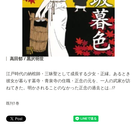
高田郁 / 黒沢明世
江戸時代の納棺師・三昧聖として成長する少女・正縁。あるとき
彼女が暮らす墓寺・青泉寺の住職・正念の元を、一人の武家が訪
ねてきた。明かされることのなかった正念の過去とは…!?
既刊1巻