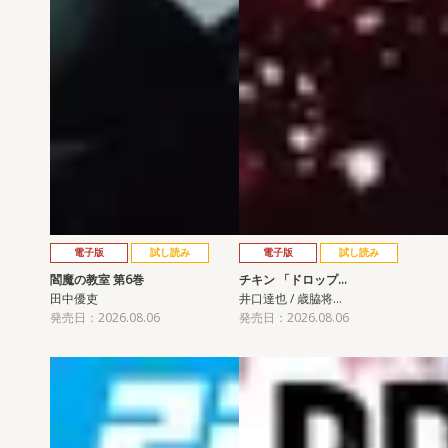
電子版
試し読み
電子版
試し読み
閻魔の教室 第6巻
チキン 「ドロップ…
田中優吏
井口達也 / 歳脇将…
発売日：2026.08.06
発売日：2026.08.06