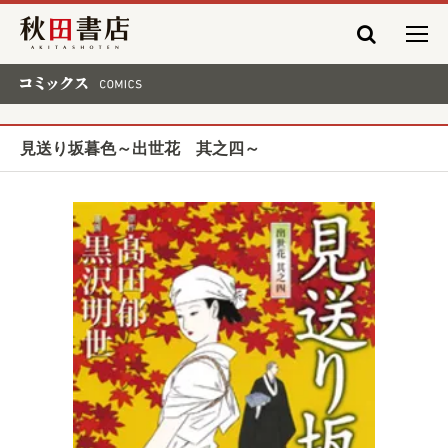
秋田書店
コミックス COMICS
見送り坂暮色～出世花 其之四～