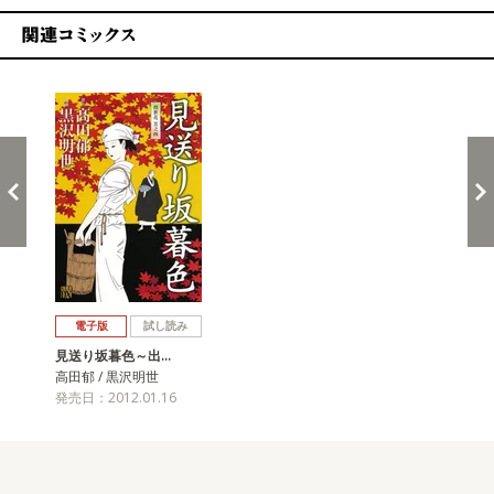
関連コミックス
戻る
進む
電子版
試し読み
見送り坂暮色～出…
高田郁 / 黒沢明世
発売日：2012.01.16