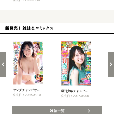
新発売！雑誌&コミックス
ヤングチャンピオ…
チャ
週刊少年チャンピ…
発売日：2026.08.10
発売
発売日：2026.08.06