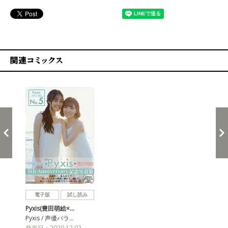
関連コミックス
戻る
進む
電子版
試し読み
Pyxis(豊田萌絵×…
Pyxis / 声優パラ…
発売日：2020.12.02