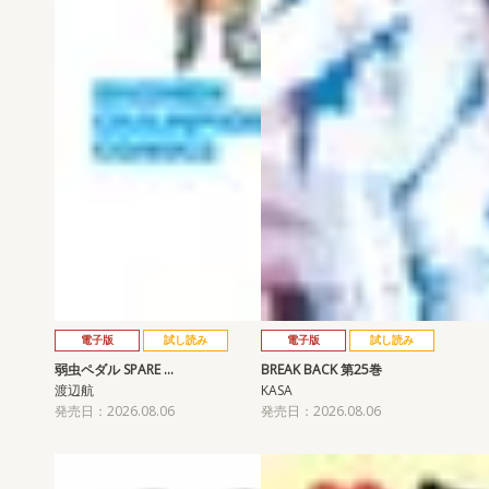
電子版
試し読み
電子版
試し読み
弱虫ペダル SPARE …
BREAK BACK 第25巻
渡辺航
KASA
発売日：2026.08.06
発売日：2026.08.06