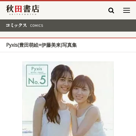
秋田書店
コミックス COMICS
Pyxis(豊田萌絵×伊藤美来)写真集