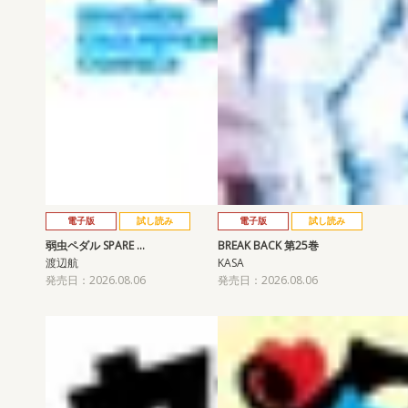
電子版
試し読み
電子版
試し読み
弱虫ペダル SPARE …
BREAK BACK 第25巻
渡辺航
KASA
発売日：2026.08.06
発売日：2026.08.06