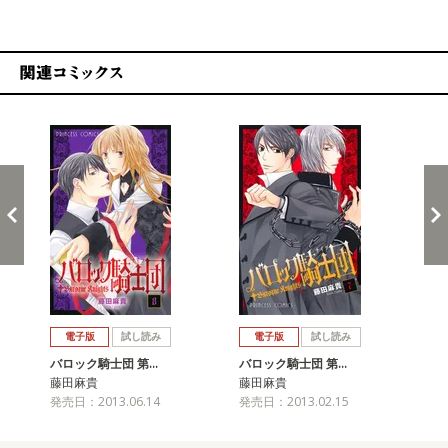
関連コミックス
戻る
進む
電子版
試し読み
電子版
試し読み
バロック騎士団 第…
バロック騎士団 第…
バ
藤田麻貴
藤田麻貴
藤
発売日：2013.06.14
発売日：2013.02.15
発売