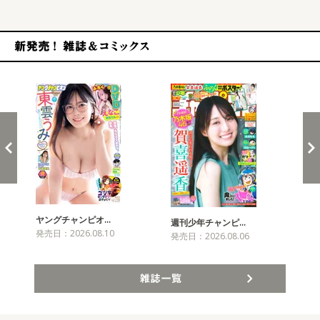
新発売！雑誌&コミックス
ヤングチャンピオ…
チャ
週刊少年チャンピ…
発売日：2026.08.10
発売
発売日：2026.08.06
雑誌一覧