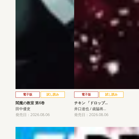
電子版
試し読み
電子版
試し読み
閻魔の教室 第6巻
チキン 「ドロップ…
田中優吏
井口達也 / 歳脇将…
発売日：2026.08.06
発売日：2026.08.06