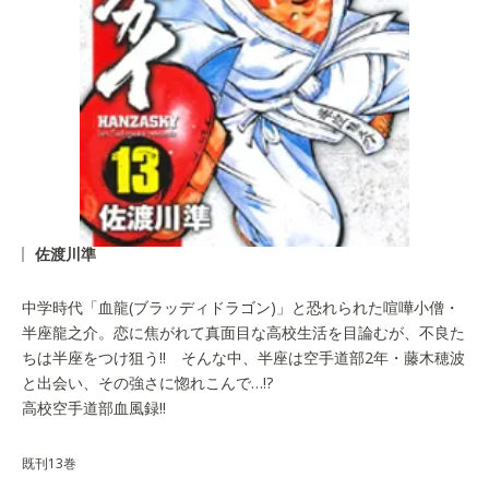
佐渡川準
中学時代「血龍(ブラッディドラゴン)」と恐れられた喧嘩小僧・
半座龍之介。恋に焦がれて真面目な高校生活を目論むが、不良た
ちは半座をつけ狙う!! そんな中、半座は空手道部2年・藤木穂波
と出会い、その強さに惚れこんで…!?
高校空手道部血風録!!
既刊13巻