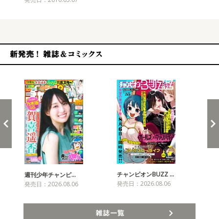
新発売！雑誌&コミックス
チャンピオンBUZZ …
プリ
週刊少年チャンピ…
発売日：2026.08.06
発売
発売日：2026.08.06