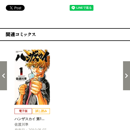
関連コミックス
戻る
進む
電子版
試し読み
ハンザスカイ 第1…
佐渡川準
発売日：2010.05.07