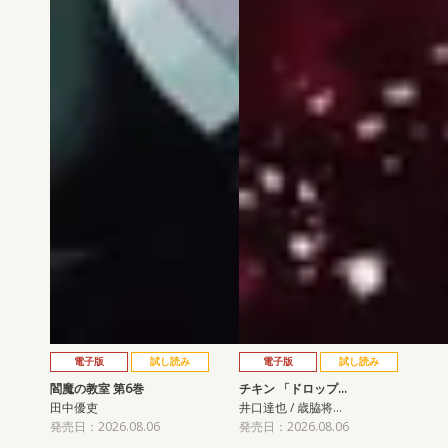
電子版
試し読み
電子版
試し読み
閻魔の教室 第6巻
チキン 「ドロップ…
田中優吏
井口達也 / 歳脇将…
発売日：2026.08.06
発売日：2026.08.06