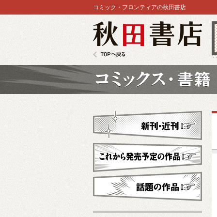
コミック・フロンティアの秋田書店
秋田書店
TOPへ戻る
コミックス
新刊・近刊
これから発売予定
話題の作品