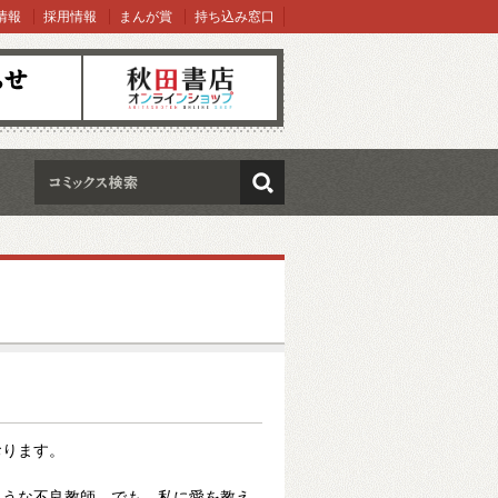
情報
採用情報
まんが賞
持ち込み窓口
オンラインショップ
検索
おります。
ような不良教師。でも、私に愛を教え