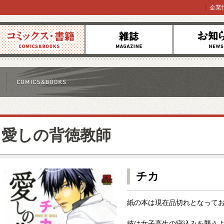
企業
コミックス
雑誌
お知らせ
愛しの背徳教師
チカ
紙の本は現在品切れとなって
彼は女子高生の寝込みを襲う