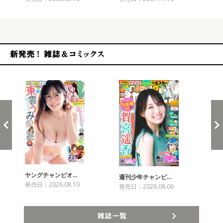
新発売！雑誌&コミックス
ヤングチャンピオ…
チャ
週刊少年チャンピ…
発売日：2026.08.10
発売
発売日：2026.08.06