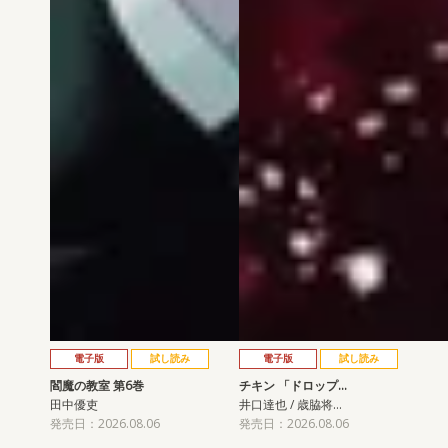
電子版
試し読み
電子版
試し読み
閻魔の教室 第6巻
チキン 「ドロップ…
田中優吏
井口達也 / 歳脇将…
発売日：2026.08.06
発売日：2026.08.06