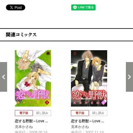
関連コミックス
戻る
進む
電子版
試し読み
電子版
試し読み
恋する野獣～Love …
恋する野獣～Love …
恋す
克本かさね
克本かさね
克
発売日：2008.05.16
発売日：2007.11.16
発売