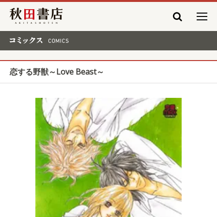
秋田書店
コミックス COMICS
恋する野獣～Love Beast～