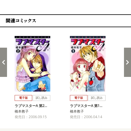
関連コミックス
戻る
進む
電子版
試し読み
電子版
試し読み
ラブマスターA 第2…
ラブマスターA 第1…
橋本教子
橋本教子
発売日：2006.09.15
発売日：2006.04.14