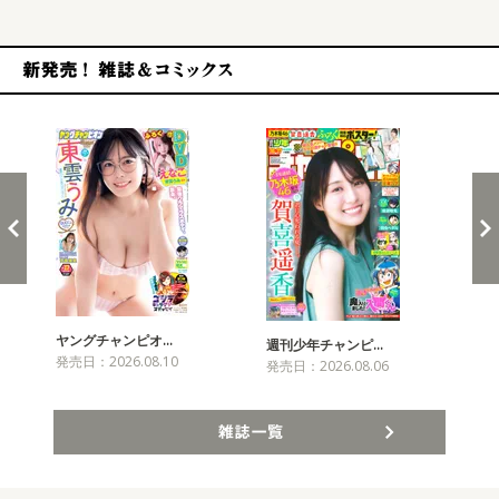
新発売！雑誌&コミックス
ヤングチャンピオ…
チャ
週刊少年チャンピ…
発売日：2026.08.10
発売
発売日：2026.08.06
雑誌一覧