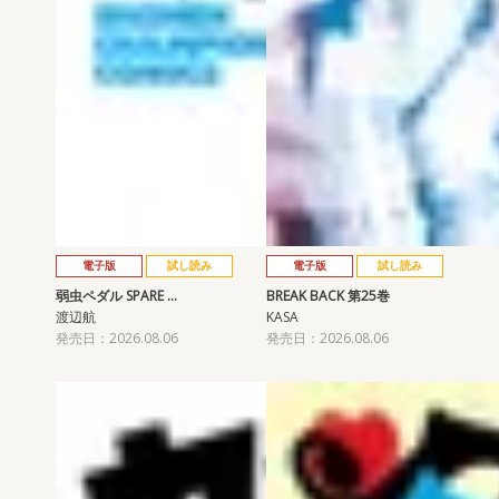
電子版
試し読み
電子版
試し読み
弱虫ペダル SPARE …
BREAK BACK 第25巻
渡辺航
KASA
発売日：2026.08.06
発売日：2026.08.06