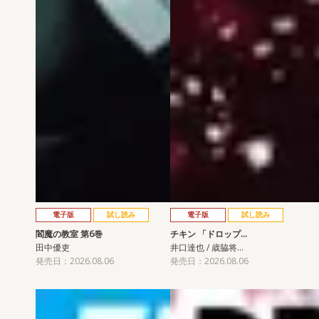
電子版
試し読み
電子版
試し読み
閻魔の教室 第6巻
チキン 「ドロップ…
田中優吏
井口達也 / 歳脇将…
発売日：2026.08.06
発売日：2026.08.06